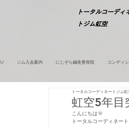
​
トータルコーディ
トジム虹空
NU
ジム入会案内
にじぞら鍼灸整骨院
コンディシ
トータルコーディネートジム虹
虹空5年目
こんにちは🌞
トータルコーディネート