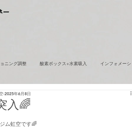
ネー
ョニング調整
酸素ボックス+水素吸入
インフォメーシ
空
2025年6月8日
突入🌈
ジム虹空です🌈