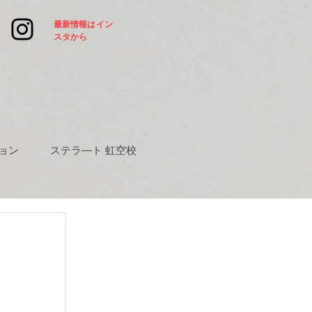
​最新情報はイン
スタから
ョン
ステラ―ト 虹空校