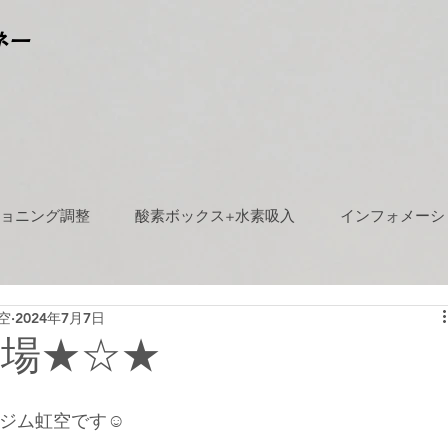
ネー
ョニング調整
酸素ボックス+水素吸入
インフォメーシ
空
2024年7月7日
出場★☆★
ジム虹空です☺