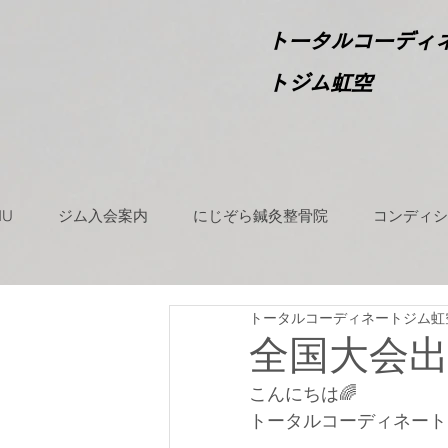
​
トータルコーディ
トジム虹空
NU
ジム入会案内
にじぞら鍼灸整骨院
コンディシ
トータルコーディネートジム虹
全国大会
こんにちは🌈
トータルコーディネート