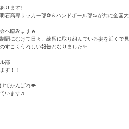
あります❕
明石高専サッカー部⚽＆ハンドボール部👟が共に全国大
会へ臨みます🔥
制覇にむけて日々、練習に取り組んでいる姿を近くで
のすごくうれしい報告となりました✨
ル部
ます！！！
けてがんばれ📯
ています♬