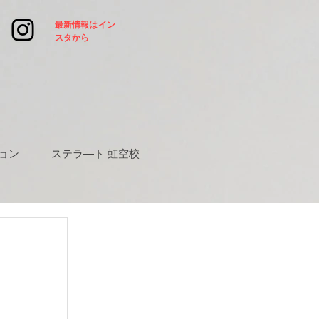
​最新情報はイン
スタから
ョン
ステラ―ト 虹空校