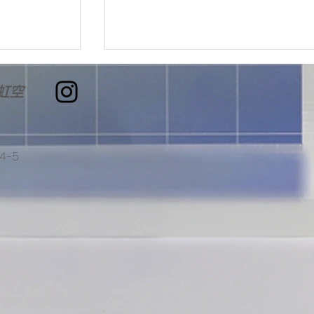
虹空
🔥全国大会出場🔥
4ｰ5
みに関する