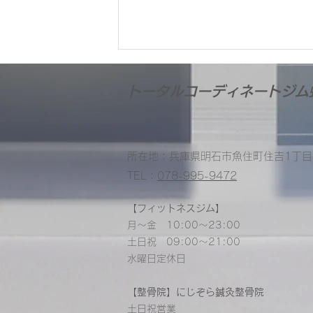
トータルコーディネート​ジム
所在地：​​兵庫県明石市魚住町住吉1丁目
TEL：
078-995-9472
【フィットネスジム】
8月の営業カレンダーとお盆休
月～金 10:00～23:00
お知らせ📢
​土日祝 09:00～21:00
水曜日定休日
【整骨院】にじぞら鍼灸整骨院
土日祝営業