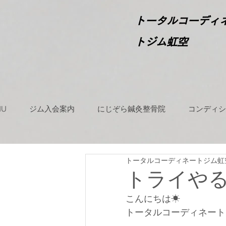
​
トータルコーディ
トジム虹空
NU
ジム入会案内
にじぞら鍼灸整骨院
コンディシ
トータルコーディネートジム虹
トライや
こんにちは☀
トータルコーディネート