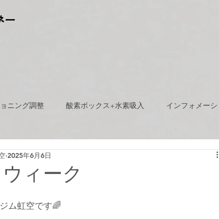
ネー
ョニング調整
酸素ボックス+水素吸入
インフォメーシ
空
2025年6月6日
るウィーク
ジム虹空です🌈