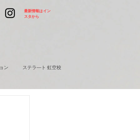
​最新情報はイン
スタから
ョン
ステラ―ト 虹空校